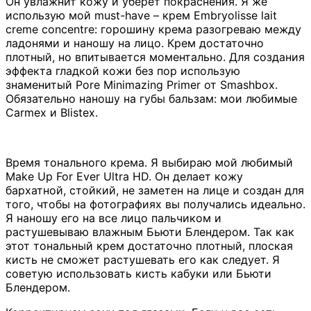
Он увлажнит кожу и уберет покраснения. Я же
использую мой must-have – крем Embryolisse lait
creme concentre: горошину крема разогреваю между
ладонями и наношу на лицо. Крем достаточно
плотный, но впитывается моментально. Для создания
эффекта гладкой кожи без пор использую
знаменитый Pore Minimazing Primer от Smashbox.
Обязательно наношу на губы бальзам: мои любимые
Carmex и Blistex.
Время тонального крема. Я выбираю мой любимый
Make Up For Ever Ultra HD. Он делает кожу
бархатной, стойкий, не заметен на лице и создан для
того, чтобы на фотографиях вы получались идеально.
Я наношу его на все лицо пальчиком и
растушевываю влажным Бьюти Блендером. Так как
этот тональный крем достаточно плотный, плоская
кисть не сможет растушевать его как следует. Я
советую использовать кисть кабуки или Бьюти
Блендером.