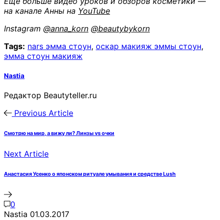
Еще больше видео уроков и обзоров косметики —
на канале Анны на
YouTube
Instagram
@anna_korn
@beautybykorn
Tags:
nars эмма стоун
,
оскар макияж эммы стоун
,
эмма стоун макияж
Nastia
Редактор Beautyteller.ru
Previous Article
Смотрю на мир, а вижу ли? Линзы vs очки
Next Article
Анастасия Усенко о японском ритуале умывания и средстве Lush
0
Nastia
01.03.2017