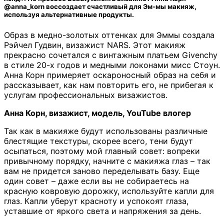
@anna_korn воссоздает счастливый для Эм-мы макияж,
используя альтернативные продукты.
Образ в медно-золотых оттенках для Эммы создала
Рэйчел Гудвин, визажист NARS. Этот макияж
прекрасно сочетался с винтажным платьем Givenchy
в стиле 20-х годов и медными локонами мисс Стоун.
Анна Корн примеряет оскароносный образ на себя и
рассказывает, как нам повторить его, не прибегая к
услугам профессиональных визажистов.
Анна Корн, визажист, модель, YouTube влогер
Так как в макияже будут использованы различные
блестящие текстуры, скорее всего, тени будут
осыпаться, поэтому мой главный совет: вопреки
привычному порядку, начните с макияжа глаз – так
вам не придется заново переделывать базу. Еще
один совет – даже если вы не собираетесь на
красную ковровую дорожку, используйте капли для
глаз. Капли уберут красноту и успокоят глаза,
уставшие от яркого света и напряжения за день.