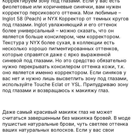
Корректируем зону под глазами. Если у вас есть
фиолетовые или коричневые синячки, вам нужен
корректор персикового оттенка. Мои любимые –
Inglot 58 (Peach) и NYX Корректор от темных кругов
под глазами. Inglot увлажняющий и его оттенок
более универсальный – можно сказать, что он
является больше консилером, чем корректором.
Текстура у NYX более сухая, в коллекции есть
несколько хорошо пигментированных оттенков,
которые справятся даже с ярко выраженной
синевой под глазами. Но это средство обязательно
нужно перекрывать консилером оттенка кожи, т.к.
оно является именно корректором. Если синяков у
вас нет и нужно лишь высветлить зону под глазами,
используйте Touche Eclat от YSL. Припудриваю зону
под глазами и возвращаюсь к макияжу глаз.
Даже самый красивый макияж глаз не может
считаться завершенным без макияжа бровей. В моде
пушистые натуральные брови, чуть светлее оттенка
ваших натуральных волосков. Если у вас свои