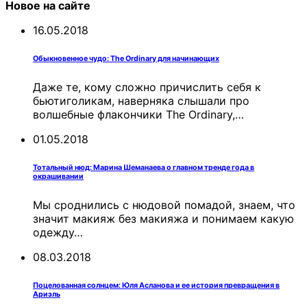
Новое на сайте
16.05.2018
Обыкновенное чудо: The Ordinary для начинающих
Даже те, кому сложно причислить себя к
бьютиголикам, наверняка слышали про
волшебные флакончики The Ordinary,…
01.05.2018
Тотальный нюд: Марина Шеманаева о главном тренде года в
окрашивании
Мы сроднились с нюдовой помадой, знаем, что
значит макияж без макияжа и понимаем какую
одежду…
08.03.2018
Поцелованная солнцем: Юля Асланова и ее история превращения в
Ариэль