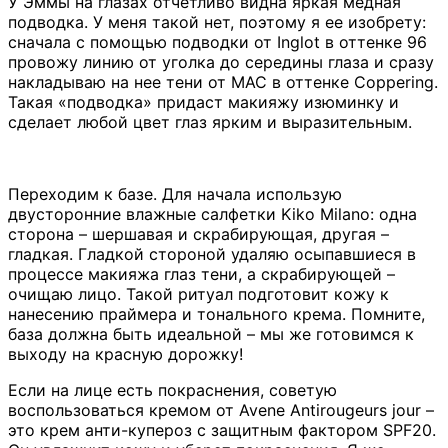
У Эммы на глазах отчетливо видна яркая медная
подводка. У меня такой нет, поэтому я ее изобрету:
сначала с помощью подводки от Inglot в оттенке 96
провожу линию от уголка до середины глаза и сразу
накладываю на нее тени от MAC в оттенке Coppering.
Такая «подводка» придаст макияжу изюминку и
сделает любой цвет глаз ярким и выразительным.
Переходим к базе. Для начала использую
двусторонние влажные салфетки Kiko Milano: одна
сторона – шершавая и скрабирующая, другая –
гладкая. Гладкой стороной удаляю осыпавшиеся в
процессе макияжа глаз тени, а скрабирующей –
очищаю лицо. Такой ритуал подготовит кожу к
нанесению праймера и тонального крема. Помните,
база должна быть идеальной – мы же готовимся к
выходу на красную дорожку!
Если на лице есть покраснения, советую
воспользоваться кремом от Avene Antirougeurs jour –
это крем анти-купероз с защитным фактором SPF20.