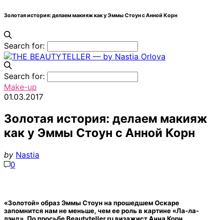
Золотая история: делаем макияж как у Эммы Стоун с Анной Корн
Search for:
Search for:
Make-up
01.03.2017
Золотая история: делаем макияж
как у Эммы Стоун с Анной Корн
by
Nastia
0
«Золотой» образ Эммы Стоун на прошедшем Оскаре
запомнится нам не меньше, чем ее роль в картине «Ла-ла-
лэнд». По просьбе Beautyteller.ru визажист Анна Корн